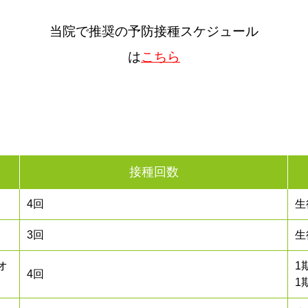
当院で推奨の予防接種スケジュール
は
こちら
接種回数
4回
生
3回
生
オ
1
4回
1