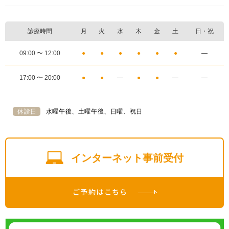
診療時間
月
火
水
木
金
土
日・祝
09:00 〜 12:00
●
●
●
●
●
●
―
17:00 〜 20:00
●
●
―
●
●
―
―
休診日
水曜午後、土曜午後、日曜、祝日
インターネット事前受付
ご予約はこちら