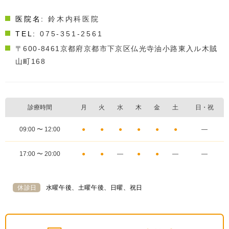
医院名:
鈴木内科医院
TEL:
075-351-2561
〒600-8461
京都府京都市下京区仏光寺油小路東入ル木賊
山町168
診療時間
月
火
水
木
金
土
日・祝
09:00 〜 12:00
●
●
●
●
●
●
―
17:00 〜 20:00
●
●
―
●
●
―
―
休診日
水曜午後、土曜午後、日曜、祝日