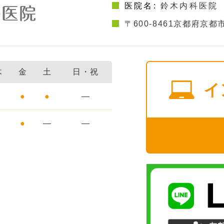
医院名:
鈴木内科医院
〒600-8461
京都府京都市
木
金
土
日・祝
イ
●
●
●
―
●
●
―
―
日