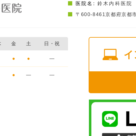
医院名:
鈴木内科医院
〒600-8461
京都府京都市
木
金
土
日・祝
イ
●
●
●
―
●
●
―
―
日